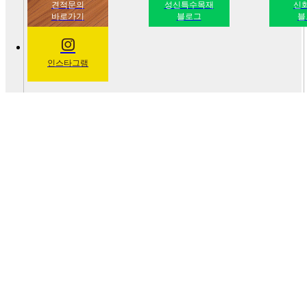
견적문의
성신특수목재
신
바로가기
블로그
블
인스타그램