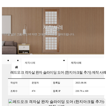
제작사례
자연을 닮은 고품격 도어! 자연 그대로의 세상을 열어드립니다.
제작사례
제작사례
레드오크 격자살 완자 슬라이딩 도어 (한지아크릴 추가) 제작 사
작성자
운영자
등록일
2025.08.06
조회수
474
등록 IP
220.79.x.169