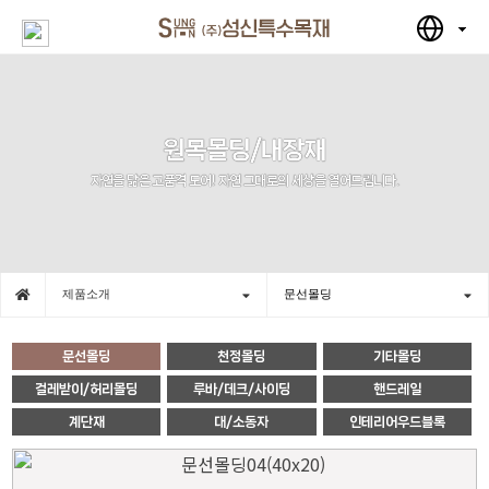
원목몰딩/내장재
자연을 닮은 고품격 도어! 자연 그대로의 세상을 열어드립니다.
제품소개
문선몰딩
문선몰딩
천정몰딩
기타몰딩
걸레받이/허리몰딩
루바/데크/사이딩
핸드레일
계단재
대/소동자
인테리어우드블록